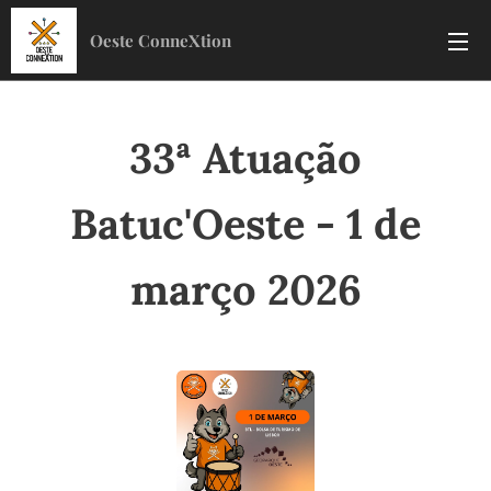
Oeste ConneXtion
33ª Atuação
Batuc'Oeste - 1 de
março 2026