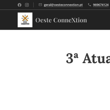
geral@oesteconnextion.pt
969674124
Oeste ConneXtion
3ª Atu