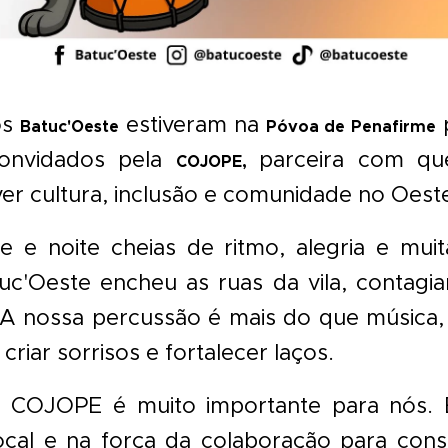
os
estiveram na
p
Batuc'Oeste
Póvoa de Penafirme
 convidados pela
parceira com qu
COJOPE,
r cultura, inclusão e comunidade no Oest
e e noite cheias de ritmo, alegria e mui
uc'Oeste encheu as ruas da vila, contagi
 A nossa percussão é mais do que música
criar sorrisos e fortalecer laços.
 COJOPE é muito importante para nós. 
local e na força da colaboração para con