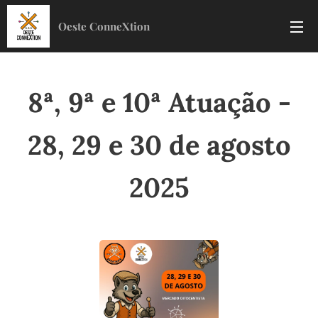
Oeste ConneXtion
8ª, 9ª e 10ª Atuação -
28, 29 e 30 de agosto
2025