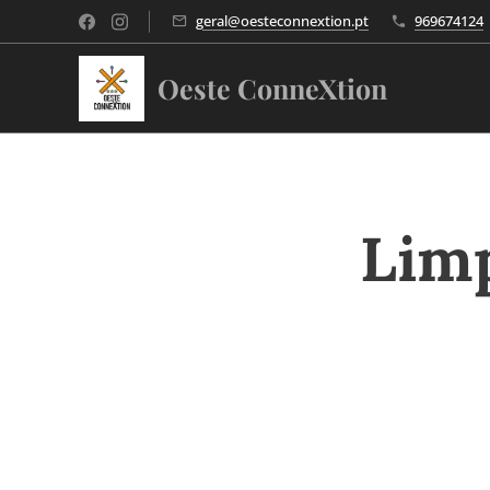
geral@oesteconnextion.pt
969674124
Oeste ConneXtion
Limp