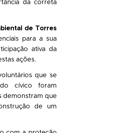
rtância da correta
iental de Torres
enciais para a sua
ticipação ativa da
stas ações.
oluntários que se
ido cívico foram
vas demonstram que
construção de um
uo com a proteção