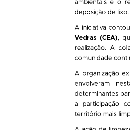
ambientais e o re
deposição de lixo.
A iniciativa cont
Vedras (CEA)
, q
realização. A col
comunidade contin
A organização ex
envolveram nest
determinantes par
a participação 
território mais lim
A ação de limpez