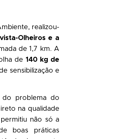
mbiente, realizou-
ista-Olheiros
e a
imada de 1,7 km. A
140 kg de
colha de
e sensibilização e
ia do problema do
reto na qualidade
 permitiu não só a
e boas práticas