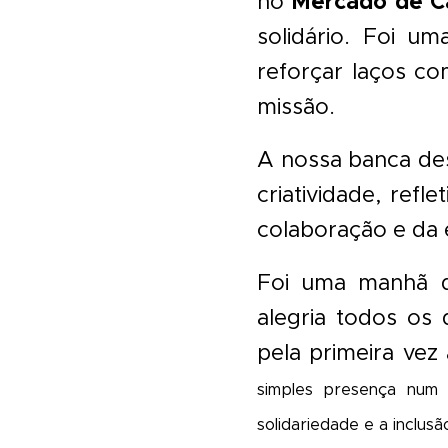
Mercado de C
no
solidário. Foi u
reforçar laços co
missão.
A nossa banca des
criatividade, ref
colaboração e da 
Foi uma manhã d
alegria todos os
pela primeira ve
simples presença num 
solidariedade e a inclusã