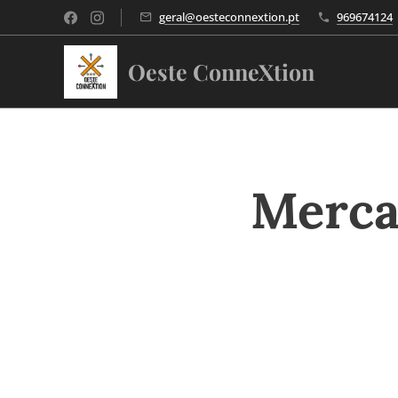
geral@oesteconnextion.pt
969674124
Oeste ConneXtion
Merca