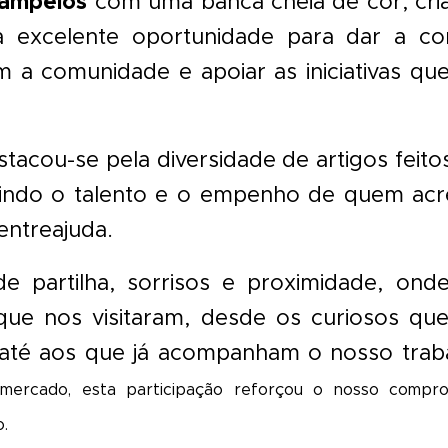
ampelos
com uma banca cheia de cor, criat
ma excelente oportunidade para dar a co
m a comunidade e apoiar as iniciativas qu
tacou-se pela diversidade de artigos feit
letindo o talento e o empenho de quem ac
entreajuda.
e partilha, sorrisos e proximidade, on
 que nos visitaram, desde os curiosos qu
z até aos que já acompanham o nosso trab
mercado, esta participação reforçou o nosso compro
o.