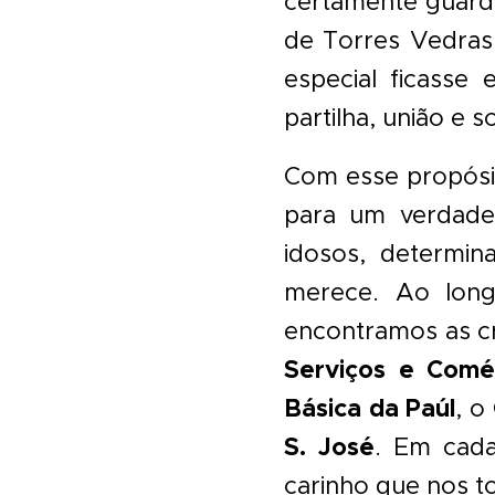
certamente guard
de Torres Vedras 
especial ficasse
partilha, união e s
Com esse propósi
para um verdad
idosos, determin
merece. Ao lon
encontramos as c
Serviços e Comé
Básica da Paúl
, o
S. José
. Em cad
carinho que nos 