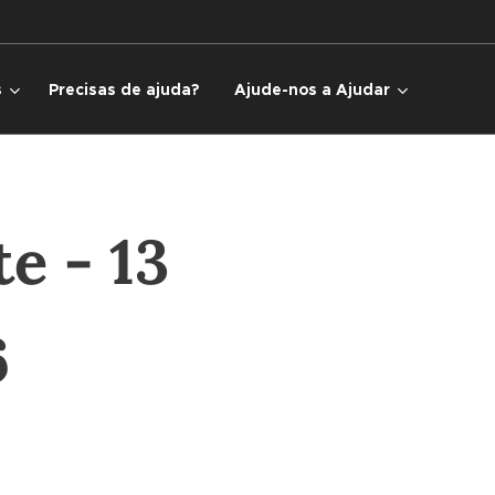
s
Precisas de ajuda?
Ajude-nos a Ajudar
e - 13
6