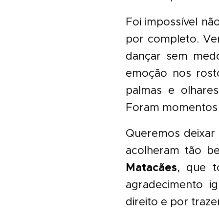
Foi impossível nã
por completo. Ver
dançar sem medo 
emoção nos rost
palmas e olhares
Foram momentos si
Queremos deixar 
acolheram tão 
Matacães
, que t
agradecimento i
direito e por traz