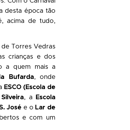
s. Com o Carnaval
ia desta época tão
é, acima de tudo,
 de Torres Vedras
s crianças e dos
ção a quem mais a
da Bufarda
, onde
ESCO (Escola de
 a
ilveira
Escola
, a
S. José
Lar de
e o
abertos e com um