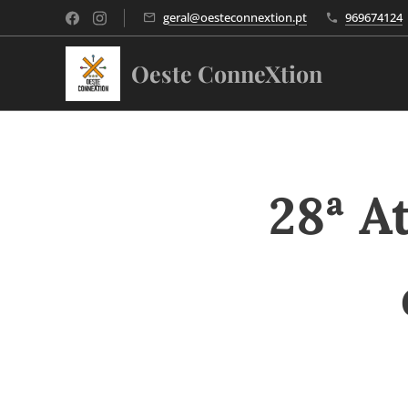
geral@oesteconnextion.pt
969674124
Oeste ConneXtion
28ª A