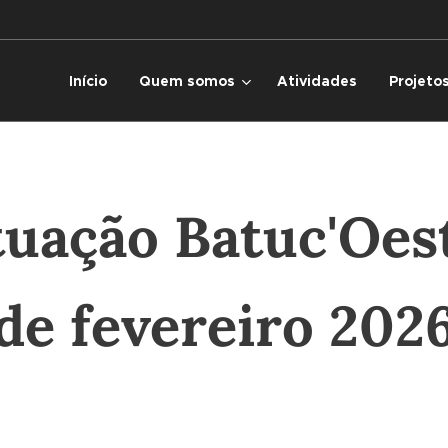
Início
Quem somos
Atividades
Projeto
tuação Batuc'Oest
de fevereiro 202