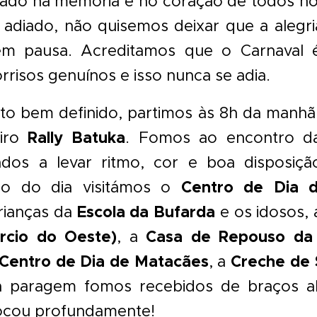
ado na memória e no coração de todos nó
adiado, não quisemos deixar que a alegr
 em pausa. Acreditamos que o Carnaval 
orrisos genuínos e isso nunca se adia.
to bem definido, partimos às 8h da manhã
Rally Batuka
eiro
. Fomos ao encontro da
ados a levar ritmo, cor e boa disposi
Centro de Dia 
go do dia visitámos o
Escola da Bufarda
rianças da
e os idosos,
rcio do Oeste)
Casa de Repouso da S
, a
Centro de Dia de Matacães
Creche de 
, a
a paragem fomos recebidos de braços 
tocou profundamente!