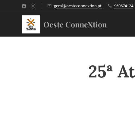
geral@oesteconnextion.pt
969674124
Oeste ConneXtion
25ª A