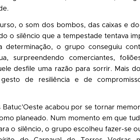
de.
urso, o som dos bombos, das caixas e do
ndo o silêncio que a tempestade tentava imp
a determinação, o grupo conseguiu con
ua, surpreendendo comerciantes, foliõe
le desfile uma razão para sorrir. Mais 
 gesto de resiliência e de compromiss
s Batuc'Oeste acabou por se tornar memor
 como planeado. Num momento em que tud
ra o silêncio, o grupo escolheu fazer-se o
pírito do Carnaval de Torres Vedras