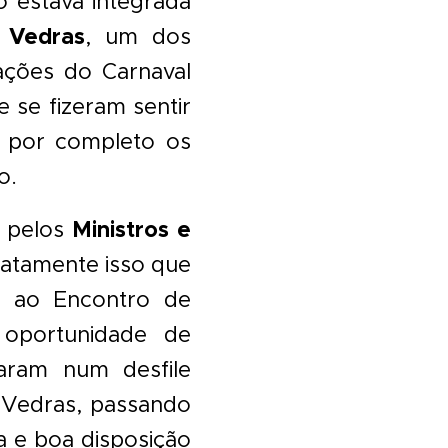
 estava integrada
 Vedras
, um dos
ções do Carnaval
 se fizeram sentir
o por completo os
o.
Ministros e
o pelos
exatamente isso que
s ao Encontro de
 oportunidade de
aram num desfile
 Vedras, passando
a e boa disposição