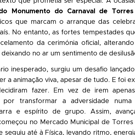
xto que prometia ser especial. A ocasião
 do Monumento do Carnaval de Torres
icos que marcam o arranque das celebra
ís. No entanto, as fortes tempestades que
celamento da cerimónia oficial, alterand
e deixando no ar um sentimento de desilusã
rio inesperado, surgiu um desafio lançad
er a animação viva, apesar de tudo. E foi 
decidiram fazer. Em vez de irem apena
 por transformar a adversidade numa
arra e espírito de grupo. Assim, avanç
começou no Mercado Municipal de Torres
seguiu até à Física, levando ritmo, energi