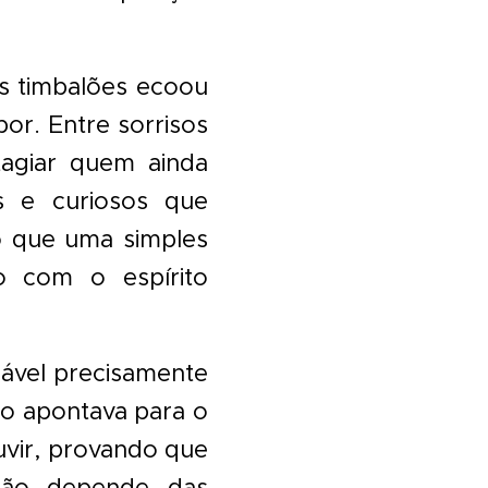
s timbalões ecoou
or. Entre sorrisos
tagiar quem ainda
s e curiosos que
do que uma simples
o com o espírito
ável precisamente
o apontava para o
uvir, provando que
 não depende das