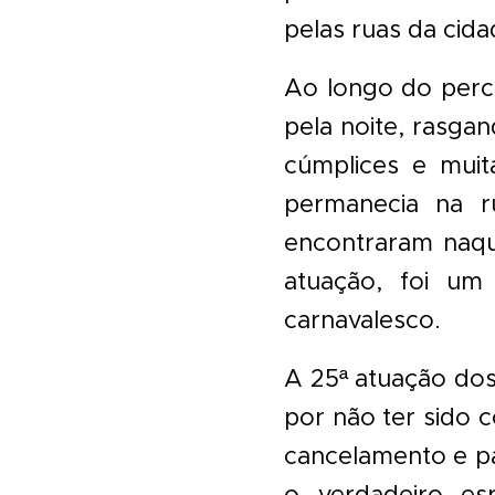
pelas ruas da cida
Ao longo do perc
pela noite, rasga
cúmplices e muit
permanecia na r
encontraram naque
atuação, foi um
carnavalesco.
A 25ª atuação do
por não ter sido
cancelamento e pa
o verdadeiro es