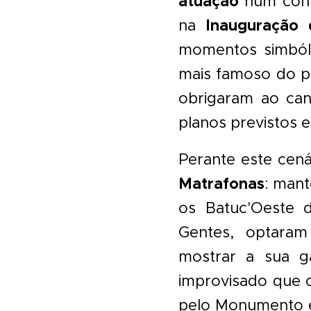
atuação
num conte
Inauguração
na
momentos simból
mais famoso do pa
obrigaram ao can
planos previstos 
Perante este cená
Matrafonas
: mant
os Batuc'Oeste 
Gentes, optaram
mostrar a sua g
improvisado que 
pelo Monumento e 